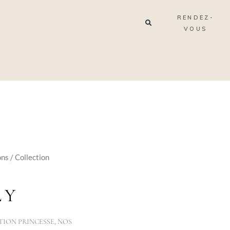
RENDEZ-
VOUS
ons
/
Collection
LY
TION PRINCESSE
,
NOS