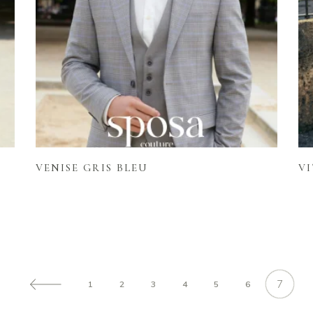
Lire la suite
VENISE GRIS BLEU
V
7
1
2
3
4
5
6