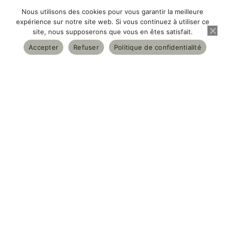
© 2025 Sposa couture
Nous utilisons des cookies pour vous garantir la meilleure
expérience sur notre site web. Si vous continuez à utiliser ce
site, nous supposerons que vous en êtes satisfait.
L'ENTREPRISE
Accepter
Refuser
Politique de confidentialité
À propos
Plan du site
CENTRE D'AIDE
Nous contacter par mail
Nous contacter pa téléphone
SUR LES RÉSEAUX
Instagram
Facebook