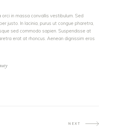
a orci in massa convallis vestibulum. Sed
r justo. In lacinia, purus ut congue pharetra,
t. Quisque sed commodo sapien. Suspendisse at
haretra erat at rhoncus. Aenean dignissim eros
auty
NEXT