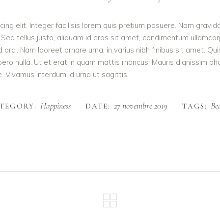
ing elit. Integer facilisis lorem quis pretium posuere. Nam gravid
 Sed tellus justo, aliquam id eros sit amet, condimentum ullamcorpe
e id orci. Nam laoreet ornare urna, in varius nibh finibus sit ame
ibero nulla. Ut et erat in quam mattis rhoncus. Mauris dignissim p
te. Vivamus interdum id urna ut sagittis.
Happiness
27 novembre 2019
Be
TEGORY:
DATE:
TAGS: