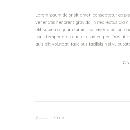
Lorem ipsum dolor sit amet, consectetur adipisc
venenatis hendrerit gravida. In nec lectus diam.
elit sapien aliquam turpis, non viverra dui ant
risus tempor eros auctor ullamcorper. Duis ut l
quis elit volutpat, faucibus facilisis nisl vulputa
CA
PREV