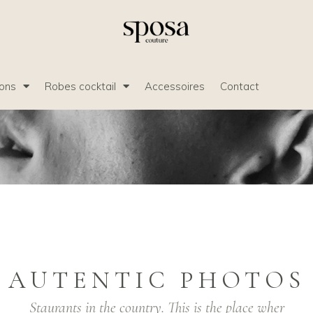
ions
Robes cocktail
Accessoires
Contact
AUTENTIC PHOTOS
Staurants in the country. This is the place wher