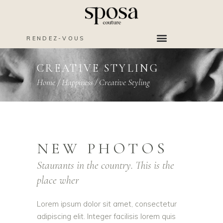
RENDEZ-VOUS
CREATIVE STYLING
Home
/
Happiness
/
Creative Styling
NEW PHOTOS
Staurants in the country. This is the
place wher
Lorem ipsum dolor sit amet, consectetur
adipiscing elit. Integer facilisis lorem quis