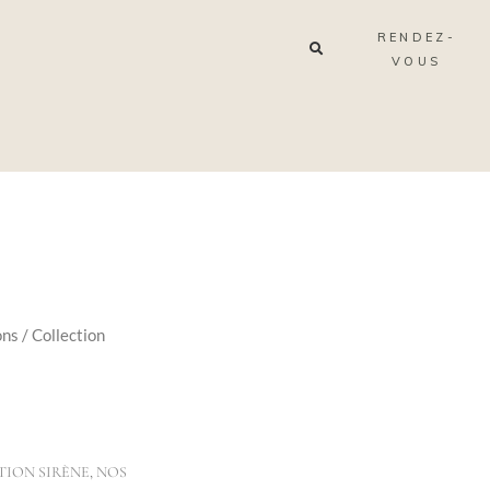
RENDEZ-
VOUS
ons
/
Collection
TION SIRÈNE
,
NOS