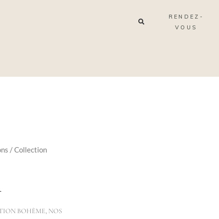
RENDEZ-
VOUS
ons
/
Collection
R
TION BOHÈME
,
NOS