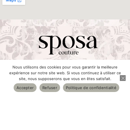
© 2025 Sposa couture
Nous utilisons des cookies pour vous garantir la meilleure
expérience sur notre site web. Si vous continuez à utiliser ce
site, nous supposerons que vous en êtes satisfait.
L'ENTREPRISE
Accepter
Refuser
Politique de confidentialité
À propos
Plan du site
CENTRE D'AIDE