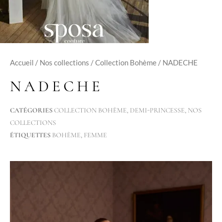
Accueil
/
Nos collections
/
Collection Bohème
/ NADECHE
NADECHE
CATÉGORIES
COLLECTION BOHÈME
,
DEMI-PRINCESSE
,
NOS
COLLECTIONS
ÉTIQUETTES
BOHÈME
,
FEMME