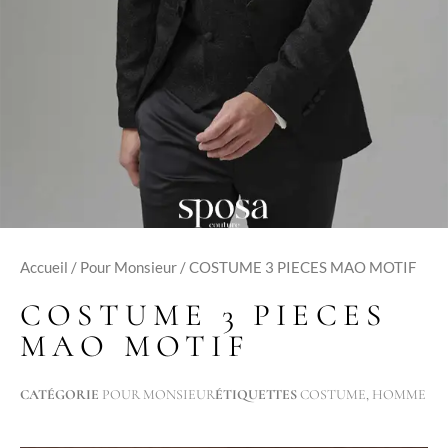
Accueil
/
Pour Monsieur
/ COSTUME 3 PIECES MAO MOTIF
COSTUME 3 PIECES
MAO MOTIF
CATÉGORIE
POUR MONSIEUR
ÉTIQUETTES
COSTUME
,
HOMME