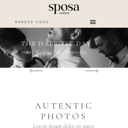
RENDEZ-VOUS
THE HAPPIEST DAY
Home
/
Wedding
/
The Happiest Day
AUTENTIC
PHOTOS
Lorem ipsum dolor sit amet,