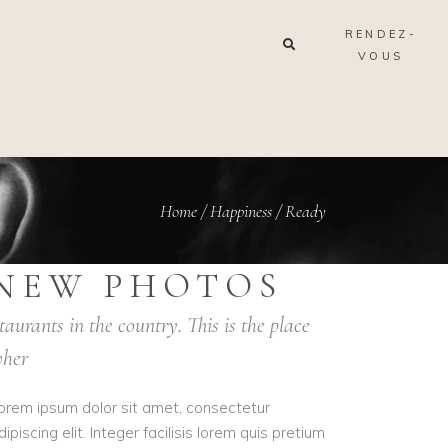
RENDEZ-
VOUS
Home
/
Happiness
/
Ready
NEW PHOTOS
taurants in the country. This is the place
her
orem ipsum dolor sit amet, consectetur
dipiscing elit. Integer facilisis lorem quis pretium