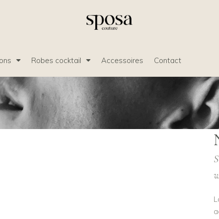
ions
Robes cocktail
Accessoires
Contact
S
w
L
a