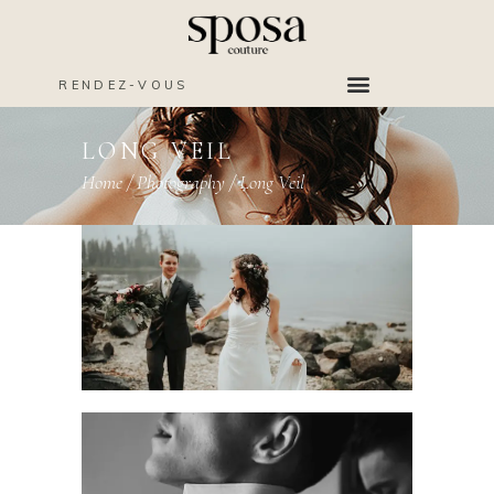
RENDEZ-VOUS
LONG VEIL
Home
/
Photography
/
Long Veil