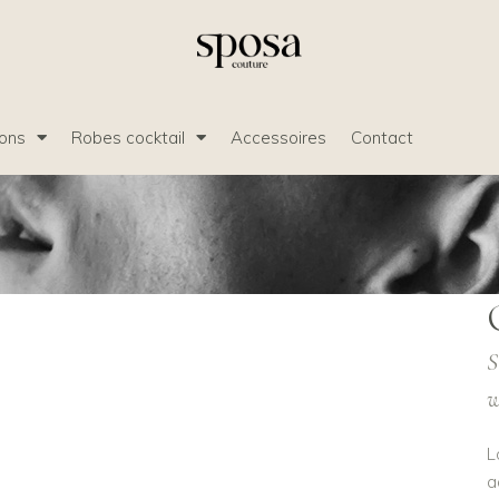
ions
Robes cocktail
Accessoires
Contact
S
w
L
a