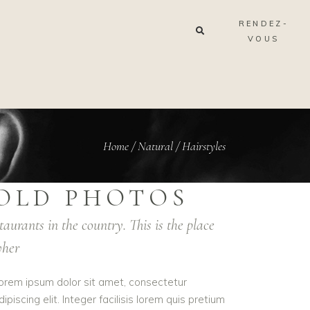
RENDEZ-
VOUS
Home
/
Natural
/
Hairstyles
OLD PHOTOS
taurants in the country. This is the place
her
orem ipsum dolor sit amet, consectetur
dipiscing elit. Integer facilisis lorem quis pretium