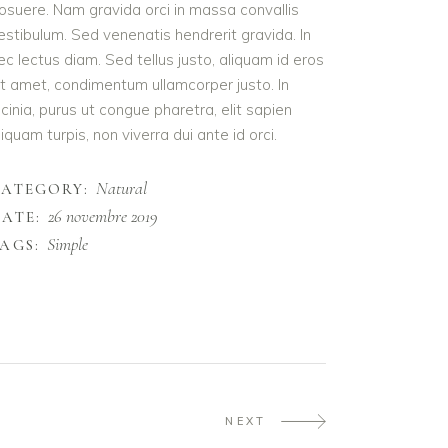
osuere. Nam gravida orci in massa convallis
estibulum. Sed venenatis hendrerit gravida. In
ec lectus diam. Sed tellus justo, aliquam id eros
it amet, condimentum ullamcorper justo. In
acinia, purus ut congue pharetra, elit sapien
liquam turpis, non viverra dui ante id orci.
Natural
CATEGORY:
26 novembre 2019
ATE:
Simple
AGS:
NEXT