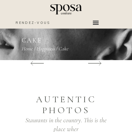
RENDEZ-VOUS
CAKE
Home
/
Happiness
/
Cake
AUTENTIC
PHOTOS
Staurants in the country. This is the
place wher