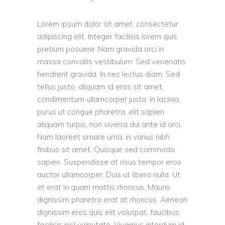
Lorem ipsum dolor sit amet, consectetur
adipiscing elit. Integer facilisis lorem quis
pretium posuere. Nam gravida orci in
massa convallis vestibulum. Sed venenatis
hendrerit gravida. In nec lectus diam. Sed
tellus justo, aliquam id eros sit amet,
condimentum ullamcorper justo. In lacinia,
purus ut congue pharetra, elit sapien
aliquam turpis, non viverra dui ante id orci.
Nam laoreet ornare urna, in varius nibh
finibus sit amet. Quisque sed commodo
sapien. Suspendisse at risus tempor eros
auctor ullamcorper. Duis ut libero nulla. Ut
et erat in quam mattis rhoncus. Mauris
dignissim pharetra erat at rhoncus. Aenean
dignissim eros quis elit volutpat, faucibus
facilisis nisl vulputate. Vivamus interdum id