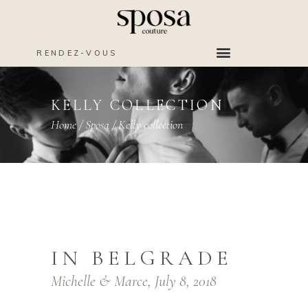
RENDEZ-VOUS
KELLY COLLECTION
Home
/
Sposa
/
Kelly collection
IN BELGRADE
Michelle & Marce, July 8, 2018